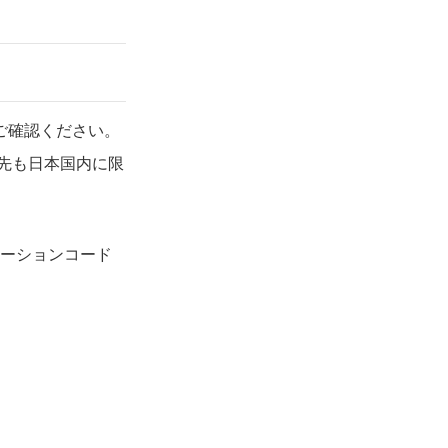
ご確認ください。
先も日本国内に限
モーションコード
。