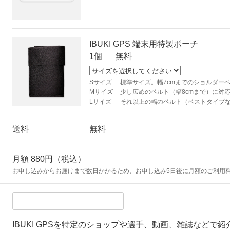
IBUKI GPS 端末用特製ポーチ
1個
無料
Sサイズ
標準サイズ。幅7cmまでのショルダー
Mサイズ
少し広めのベルト（幅8cmまで）に対
Lサイズ
それ以上の幅のベルト（ベストタイプ
送料
無料
月額 880円（税込）
お申し込みからお届けまで数日かかるため、お申し込み5日後に月額のご利用
IBUKI GPSを特定のショップや選手、動画、雑誌などで