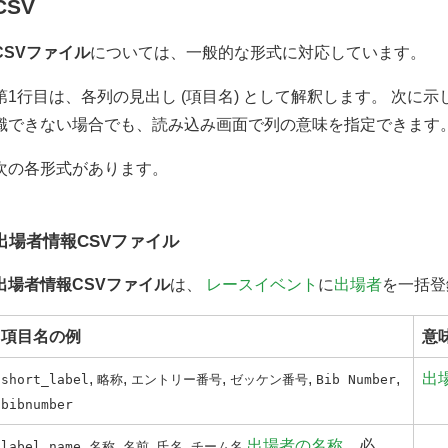
CSV
CSVファイル
については、一般的な形式に対応しています。
第1行目は、各列の見出し (項目名) として解釈します。 次に
識できない場合でも、読み込み画面で列の意味を指定できます
次の各形式があります。
出場者情報CSVファイル
出場者情報CSVファイル
は、
レースイベント
に
出場者
を一括登
項目名の例
意
,
,
,
,
,
出
short_label
略称
エントリー番号
ゼッケン番号
Bib Number
bibnumber
,
,
,
,
,
出場者の名称
。必
label
name
名称
名前
氏名
チーム名