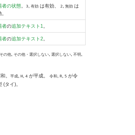
場者の状態
。
,
は有効、
,
は
3
有効
2
無効
効。
場者
の
追加テキスト1
。
場者
の
追加テキスト2
。
,
,
,
,
その他
その他・選択しない
選択しない
不明
和。
,
,
が平成。
,
,
が令
平成
H
4
令和
R
5
 (タイ)。