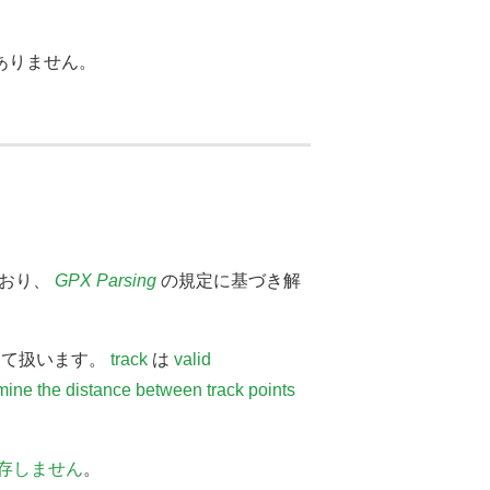
ありません。
ており、
GPX Parsing
の規定に基づき解
して扱います。
track
は
valid
mine the distance between track points
存しません
。