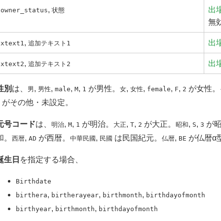
,
出
owner_status
状態
無
,
出
xtext1
追加テキスト1
,
出
xtext2
追加テキスト2
性別
は、
,
,
,
,
が男性。
,
,
,
,
が女性。
男
男性
male
M
1
女
女性
female
F
2
がその他・未設定。
元号コード
は、
,
,
が明治。
,
,
が大正。
,
,
が昭
明治
M
1
大正
T
2
昭和
S
3
和。
,
が西暦。
,
は民国紀元。
,
が仏暦α型
西暦
AD
中華民國
民國
仏暦
BE
誕生日
を指定する場合、
Birthdate
,
,
,
birthera
birtherayear
birthmonth
birthdayofmonth
,
,
birthyear
birthmonth
birthdayofmonth