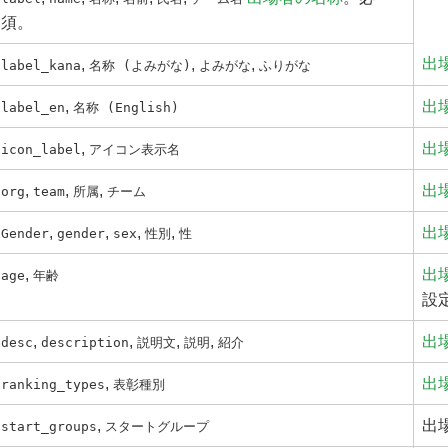
須。
出
,
,
,
label_kana
名称 (よみがな)
よみがな
ふりがな
,
出場
label_en
名称 (English)
,
出
icon_label
アイコン表示名
,
,
,
出
org
team
所属
チーム
,
,
,
,
出
Gender
gender
sex
性別
性
,
出
age
年齢
設
,
,
,
,
出
desc
description
説明文
説明
紹介
,
出
ranking_types
表彰種別
,
出
start_groups
スタートグループ