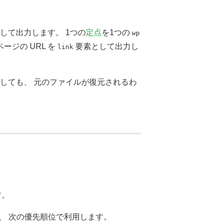
して出力します。 1つの
定点
を1つの
wp
ページの URL を
要素として出力し
link
しても、 元のファイルが復元されるわ
す。
、 次の優先順位で利用します。