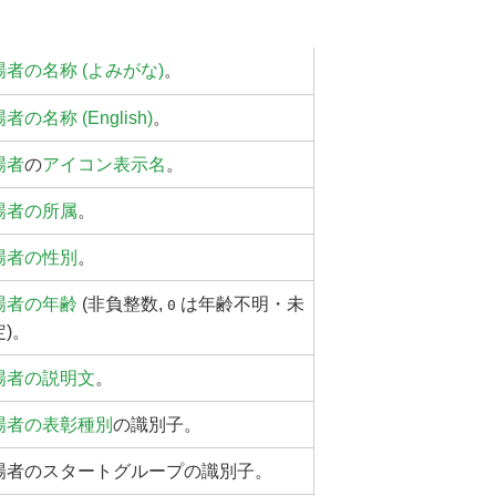
場者の名称 (よみがな)
。
者の名称 (English)
。
場者
の
アイコン表示名
。
場者の所属
。
場者の性別
。
場者の年齢
(
非負整数
,
は
年齢
不明・未
0
定)。
場者の説明文
。
場者の表彰種別
の識別子。
場者のスタートグループ
の識別子。