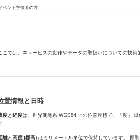
イベント主催者の方
ここでは、本サービスの動作やデータの取扱いについての技術
位置情報と日時
緯度
と
経度
は、世界測地系 WGS84 上の位置座標で、「度」
す。
距離
と
高度 (標高)
はミリメートル単位で保持しています。 原則