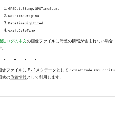
,
GPSDateStamp
GPSTimeStamp
DateTimeOriginal
DateTimeDigitized
exif.DateTime
活動ログの本文
の
画像ファイル
に時差の情報が含まれない場合
す。
画像ファイル
に
Exif メタデータ
として
,
GPSLatitude
GPSLongitu
画像の
位置情報
として利用します。