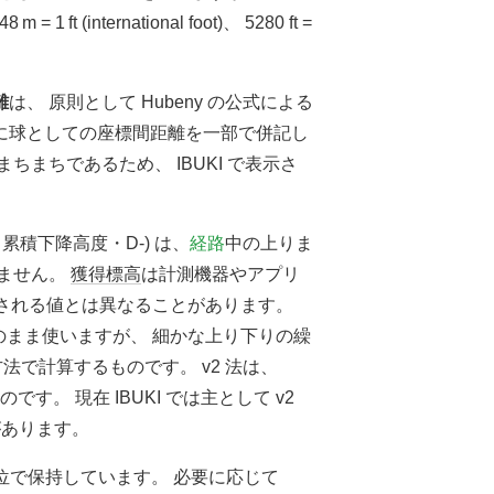
048
m
=
1
ft
(international foot)、
5280
ft
=
離
は、 原則として Hubeny の公式による
に球としての座標間距離を一部で併記し
まちであるため、 IBUKI で表示さ
 累積下降高度・D-) は、
経路
中の上りま
ません。
獲得標高
は計測機器やアプリ
表示される値とは異なることがあります。
のまま使いますが、 細かな上り下りの繰
方法で計算するものです。 v2 法は、
のです。 現在 IBUKI では主として v2
があります。
単位で保持しています。 必要に応じて