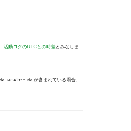
、
活動ログのUTCとの時差
とみなしま
,
が含まれている場合、
de
GPSAltitude