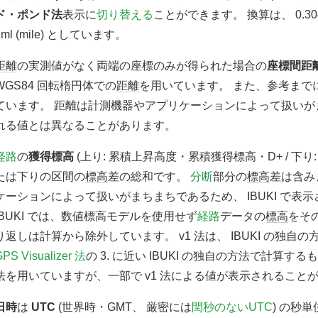
ド・ポンド法
表示に
切り替える
ことができます。 換算は、
0.3
1
ml
(mile) としています。
距離
の実測値がなく両端の座標のみが得られた場合の
座標間距
WGS84 回転楕円体での
距離
を用いています。 また、参考まで
ています。 距離は計測機器やアプリケーションによって扱いがまち
れる値とは異なることがあります。
経路
の
獲得標高
(上り: 累積上昇高度・累積獲得標高・D+ / 下り:
たは下りの区間の
標高
差の総和です。
分断
部分の
標高
差は含み
ケーションによって扱いがまちまちであるため、 IBUKI で
IBUKI では、数値標高モデルを使用せず
経路
データの
標高
をそ
り返しは計算から除外しています。 v1 法は、 IBUKI の独自の
GPS Visualizer 法
の 3. に近い IBUKI の独自の方法で計算するも
法を用いていますが、一部で v1 法による値が表示されること
日時
は
UTC
(世界時・GMT、 厳密には
閏秒のないUTC
) の秒