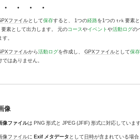
GPXファイル
として
保存
すると、 1つの
経路
を1つの
要素と
trk
要素として出力します。 元の
コース
や
イベント
や
活動ログ
の
ます。
GPXファイル
から
活動ログ
を作成し、
GPXファイル
として
保存
けではありません。
画像
画像ファイル
は PNG 形式と JPEG (JFIF) 形式に対応していま
画像ファイル
に
Exif メタデータ
として
日時
が含まれている場合