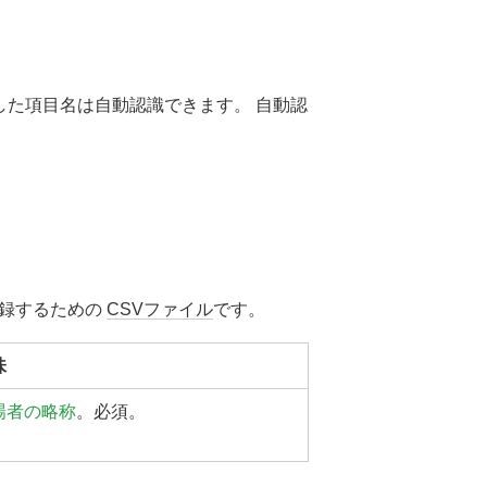
示した項目名は自動認識できます。 自動認
。
録するための
CSVファイル
です。
味
場者の略称
。必須。