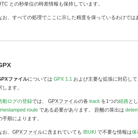
UTC
との秒単位の時差情報も保持しています。
なお、すべての処理でここに示した精度を保っているわけでは
GPX
GPXファイル
については
GPX 1.1
および主要な拡張に対応し
釈します。
活動ログの登録
では、
GPXファイル
の各
track
を1つの
経路
と
imestamped route
である必要があります。
距離
の算出は
deter
の手順によります。
なお、
GPXファイル
に含まれていても
IBUKI
で不要な情報は
保