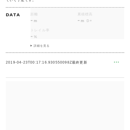
DATA
距離
累積標高
-
-
m
m
D+
トレイル率
-
%
詳細を見る
メ
2019-04-23T00:17:16.930550098Z
最終更新
ニ
ュ
ー